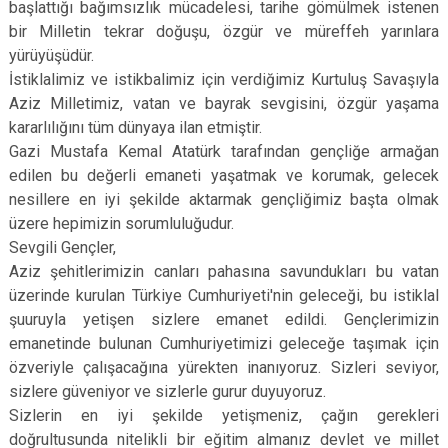
başlattığı bağımsızlık mücadelesi, tarihe gömülmek istenen
Evren
Yenimahalle
bir Milletin tekrar doğuşu, özgür ve müreffeh yarınlara
Gölbaşı
Pursaklar
yürüyüşüdür.
İstiklalimiz ve istikbalimiz için verdiğimiz Kurtuluş Savaşıyla
Güdül
Aziz Milletimiz, vatan ve bayrak sevgisini, özgür yaşama
kararlılığını tüm dünyaya ilan etmiştir.
Gazi Mustafa Kemal Atatürk tarafından gençliğe armağan
edilen bu değerli emaneti yaşatmak ve korumak, gelecek
nesillere en iyi şekilde aktarmak gençliğimiz başta olmak
üzere hepimizin sorumluluğudur.
Sevgili Gençler,
Aziz şehitlerimizin canları pahasına savundukları bu vatan
üzerinde kurulan Türkiye Cumhuriyeti'nin geleceği, bu istiklal
şuuruyla yetişen sizlere emanet edildi. Gençlerimizin
emanetinde bulunan Cumhuriyetimizi geleceğe taşımak için
özveriyle çalışacağına yürekten inanıyoruz. Sizleri seviyor,
sizlere güveniyor ve sizlerle gurur duyuyoruz.
Sizlerin en iyi şekilde yetişmeniz, çağın gerekleri
doğrultusunda nitelikli bir eğitim almanız devlet ve millet