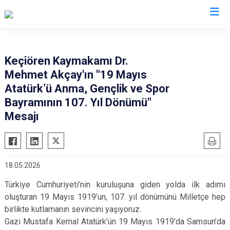
Ankara
Keçiören Kaymakamı Dr.
Mehmet Akçay'ın "19 Mayıs
Akyurt
Haymana
Atatürk’ü Anma, Gençlik ve Spor
Altındağ
Kalecik
Bayramının 107. Yıl Dönümü"
Ayaş
Kahramankazan
Mesajı
Bala
Keçiören
Beypazarı
Kızılcahamam
Çamlıdere
Mamak
18.05.2026
Çankaya
Nallıhan
Türkiye Cumhuriyeti’nin kuruluşuna giden yolda ilk adımı
Çubuk
Polatlı
oluşturan 19 Mayıs 1919’un, 107. yıl dönümünü Milletçe hep
Elmadağ
Şereflikoçhisar
birlikte kutlamanın sevincini yaşıyoruz.
Gazi Mustafa Kemal Atatürk’ün 19 Mayıs 1919’da Samsun’da
Etimesgut
Sincan