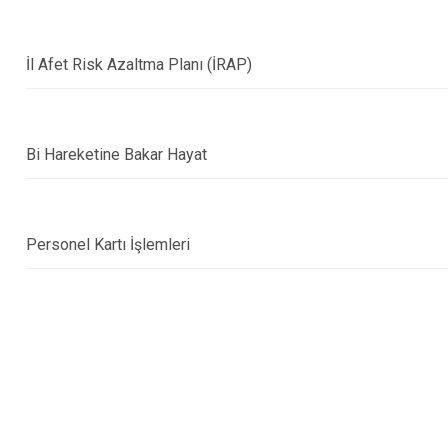
Çubuk
Elmadağ
İl Afet Risk Azaltma Planı (İRAP)
Etimesgut
Evren
Gölbaşı
Bi Hareketine Bakar Hayat
Güdül
Personel Kartı İşlemleri