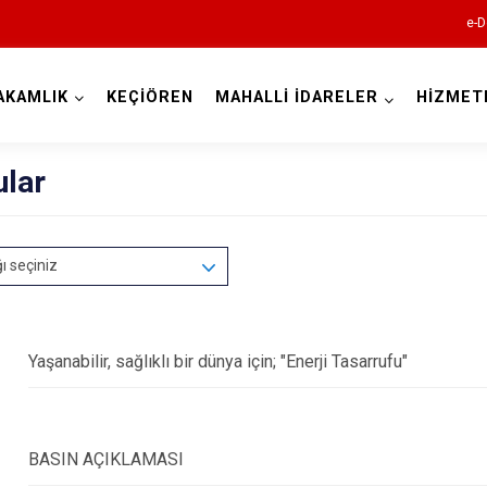
e-D
AKAMLIK
KEÇİÖREN
MAHALLİ İDARELER
HİZMET
Ankara
ular
Akyurt
ğı seçiniz
Altındağ
Ayaş
Bala
Yaşanabilir, sağlıklı bir dünya için; "Enerji Tasarrufu"
Beypazarı
Çamlıdere
Çankaya
BASIN AÇIKLAMASI