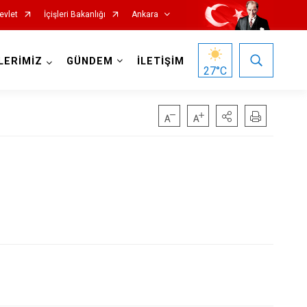
evlet
İçişleri Bakanlığı
Ankara
LERİMİZ
GÜNDEM
İLETİŞİM
27
°C
Haymana
Kalecik
Kahramankazan
Keçiören
Kızılcahamam
Mamak
Nallıhan