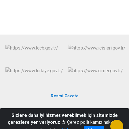
Evren
Yenimahalle
Gölbaşı
Pursaklar
Güdül
Resmi Gazete
Güçlükaya Mahallesi Savur Sokak No:1 PK 06310
Sizlere daha iyi hizmet verebilmek için sitemizde
Keçiören/ANKARA
çerezlere yer veriyoruz
🍪 Çerez politikamız hakkında
0 (312) 358 58 30